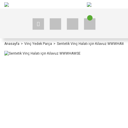
+90 535 523 33 59
+90 535 523 33 59
Anasayfa
Vinç Yedek Parça
Sentetik Vinç Halatı için Kılavuz WWWHAWS