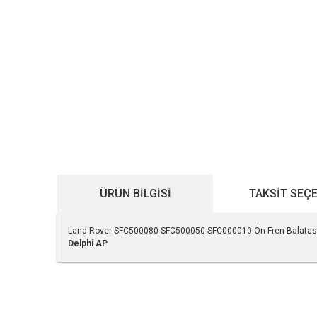
ÜRÜN BILGISI
TAKSIT SEÇ
Land Rover SFC500080 SFC500050 SFC000010 Ön Fren Balatas
Delphi
AP
Bu ürünün fiyat bilgisi, resim, ürün açıklamalarında ve diğe
Görüş ve önerileriniz için teşekkür ederiz.