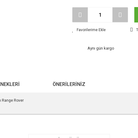
T
Aynı gün kargo
ENEKLERI
ÖNERILERINIZ
ı Range Rover
r konularda yetersiz gördüğünüz noktaları öneri formunu kullanarak tarafımıza ile