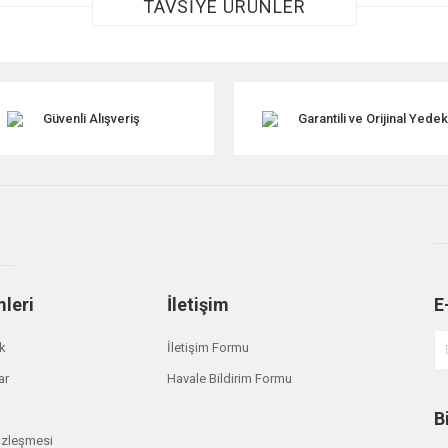
TAVSİYE ÜRÜNLER
Güvenli Alışveriş
Garantili ve Orijinal Yede
Gönder
mleri
İletişim
E
ik
İletişim Formu
ar
Havale Bildirim Formu
B
özleşmesi