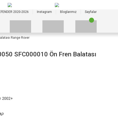
+90 535 523 33 59
+90 535 523 33 59
EFENDER 2020-2026
Instagram
Bloglarımız
Sayfalar
latası Range Rover
050 SFC000010 Ön Fren Balatası
r 2002+
AP