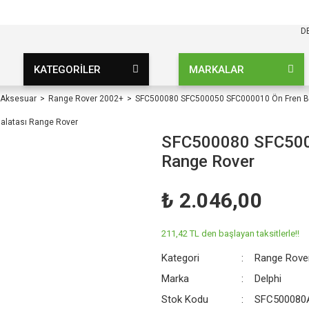
KARGO BEDAVA
UZ ŞARTSIZ
D
KATEGORİLER
MARKALAR
 Aksesuar
Range Rover 2002+
SFC500080 SFC500050 SFC000010 Ön Fren Ba
SFC500080 SFC500
Range Rover
₺ 2.046,00
211,42 TL den başlayan taksitlerle!!
Kategori
Range Rove
Marka
Delphi
Stok Kodu
SFC500080