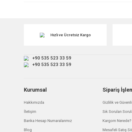
Ürün resmi kalitesiz, bozuk veya görüntülenemiyor.
Ürün açıklamasında eksik bilgiler bulunuyor.
Ürün bilgilerinde hatalar bulunuyor.
Ürün fiyatı diğer sitelerden daha pahalı.
Hızlı ve Ücretsiz Kargo
Bu ürüne benzer farklı alternatifler olmalı.
+90 535 523 33 59
+90 535 523 33 59
Kurumsal
Sipariş İşle
Hakkımızda
Gizlilik ve Güvenl
İletişim
Sık Sorulan Sorul
Banka Hesap Numaralarımız
Kargom Nerede?
Blog
Mesafeli Satış S