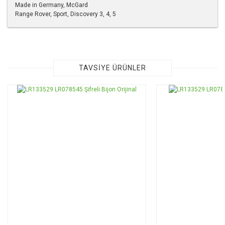
Made in Germany, McGard
Range Rover, Sport, Discovery 3, 4, 5
Bu ürünün fiyat bilgisi, resim, ürün açıklamalarında ve diğer
konularda yetersiz gördüğünüz noktaları öneri formunu
kullanarak tarafımıza iletebilirsiniz.
Görüş ve önerileriniz için teşekkür ederiz.
TAVSİYE ÜRÜNLER
Ürün resmi kalitesiz, bozuk veya görüntülenemiyor.
Ürün açıklamasında eksik bilgiler bulunuyor.
Ürün bilgilerinde hatalar bulunuyor.
Ürün fiyatı diğer sitelerden daha pahalı.
Bu ürüne benzer farklı alternatifler olmalı.
Gönder