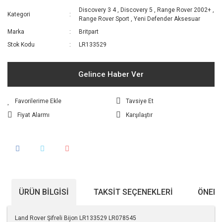
Discovery 3 4
,
Discovery 5
,
Range Rover 2002+
,
Kategori
Range Rover Sport
,
Yeni Defender Aksesuar
Marka
Britpart
Stok Kodu
LR133529
Gelince Haber Ver
Tavsiye Et
Fiyat Alarmı
Karşılaştır
ÜRÜN BILGISI
TAKSIT SEÇENEKLERI
ÖNERI
Land Rover Şifreli Bijon LR133529 LR078545