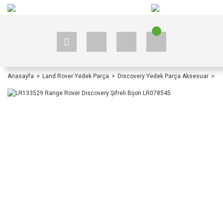
+90 535 523 33 59
+90 535 523 33 59
Anasayfa
Land Rover Yedek Parça
Discovery Yedek Parça Aksesuar
Di