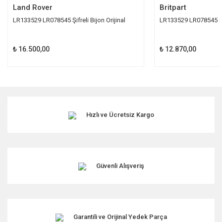
Land Rover
Britpart
LR133529 LR078545 Şifreli Bijon Orijinal
LR133529 LR078545 Şi
₺ 16.500,00
₺ 12.870,00
Hızlı ve Ücretsiz Kargo
Güvenli Alışveriş
Garantili ve Orijinal Yedek Parça