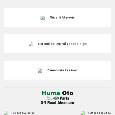
Ürün açıklamasında eksik bilgiler bulunuyor.
Ürün bilgilerinde hatalar bulunuyor.
Ürün fiyatı diğer sitelerden daha pahalı.
Güvenli Alışveriş
Bu ürüne benzer farklı alternatifler olmalı.
Garantili ve Orijinal Yedek Parça
Gönder
Zamanında Teslimat
+90 535 523 33 59
+90 535 523 33 59