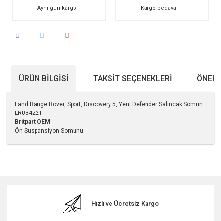
Aynı gün kargo
Kargo bedava
ÜRÜN BILGISI
TAKSIT SEÇENEKLERI
ÖNERI
Land Range Rover, Sport, Discovery 5, Yeni Defender Salıncak Somun
LR034221
Britpart
OEM
Ön Suspansiyon Somunu
Bu ürünün fiyat bilgisi, resim, ürün açıklamalarında ve diğer
konularda yetersiz gördüğünüz noktaları öneri formunu
kullanarak tarafımıza iletebilirsiniz.
Görüş ve önerileriniz için teşekkür ederiz.
Hızlı ve Ücretsiz Kargo
Ürün resmi kalitesiz, bozuk veya görüntülenemiyor.