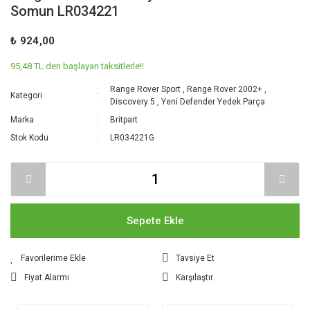
Somun LR034221
₺ 924,00
95,48 TL den başlayan taksitlerle!!
Range Rover Sport
,
Range Rover 2002+
,
Kategori
Discovery 5
,
Yeni Defender Yedek Parça
Marka
Britpart
Stok Kodu
LR034221G
Sepete Ekle
Tavsiye Et
Fiyat Alarmı
Karşılaştır