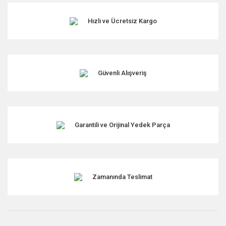
Görüş ve önerileriniz için teşekkür ederiz.
Hızlı ve Ücretsiz Kargo
Ürün resmi kalitesiz, bozuk veya görüntülenemiyor.
Ürün açıklamasında eksik bilgiler bulunuyor.
Ürün bilgilerinde hatalar bulunuyor.
Ürün fiyatı diğer sitelerden daha pahalı.
Güvenli Alışveriş
Bu ürüne benzer farklı alternatifler olmalı.
Garantili ve Orijinal Yedek Parça
Gönder
Zamanında Teslimat