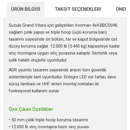
ÜRÜN BILGISI
TAKSIT SEÇENEKLERI
ÖNERI
Suzuki Grand Vitara için geliştirilen Ironman 4x4 BBCD046
sağlam çelik yapısı ve triple hoop (üçlü koruma barı)
tasarımı sayesinde ön bölüm, far ve kaput bölgesinde üst
düzey koruma sağlar. 12.000 lb (5.443 kg) kapasiteye kadar
vinç montajına uygun vinç yuvasına sahiptir. Sentetik veya
çelik halatlı vinçlerle uyumludur.
ADR uyumlu tasarımı sayesinde aracın tüm güvenlik
sistemleriyle tam uyumludur. Entegre LED sis farları, ilave
sürüş lambası ve UHF anten montaj noktaları ile
fonksiyonel kullanım sunar.
Öne Çıkan Özellikler
• 50 mm çelik triple hoop koruma tasarımı
• 12.000 lb vinç montajına hazır vinç yuvası