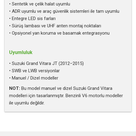
• Sentetik ve çelik halat uyumlu
• ADR uyumlu ve araç güvenlik sistemleri ile tam uyumlu
• Entegre LED sis farları
• Sürüş lambası ve UHF anten montaj noktaları
• Opsiyonel yan koruma ve basamak entegrasyonu
Uyumluluk
• Suzuki Grand Vitara JT (2012–2015)
• SWB ve LWB versiyonlar
• Manuel / Dizel modeller
NOT:
Bu model manuel ve dizel Suzuki Grand Vitara
modelleri için tasarlanmıştır. Benzinli V6 motorlu modeller
ile uyumlu değildir.
Bu ürünün fiyat bilgisi, resim, ürün açıklamalarında ve diğer
konularda yetersiz gördüğünüz noktaları öneri formunu
kullanarak tarafımıza iletebilirsiniz.