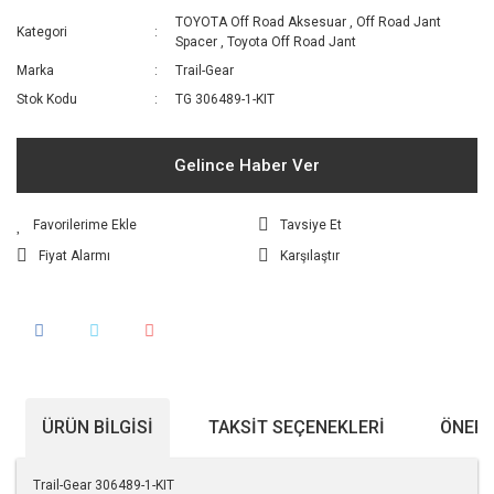
TOYOTA Off Road Aksesuar
,
Off Road Jant
Kategori
Spacer
,
Toyota Off Road Jant
Marka
Trail-Gear
Stok Kodu
TG 306489-1-KIT
Gelince Haber Ver
Tavsiye Et
Fiyat Alarmı
Karşılaştır
ÜRÜN BILGISI
TAKSIT SEÇENEKLERI
ÖNERI
Trail-Gear 306489-1-KIT