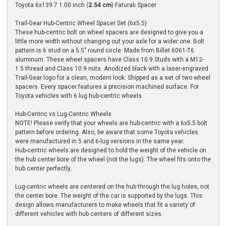
Toyota 6x139.7 1.00 inch (
2.54 cm
) Faturalı Spacer
Trail-Gear Hub-Centric Wheel Spacer Set (6x5.5)
These hub-centric bolt on wheel spacers are designed to give you a
little more width without changing out your axle for a wider one. Bolt
pattern is 6 stud on a 5.5" round circle. Made from Billet 6061-T6
aluminum. These wheel spacers have Class 10.9 Studs with a M12-
1.5 thread and Class 10.9 nuts. Anodized black with a laser-engraved
Trail-Gear logo for a clean, modern look. Shipped as a set of two wheel
spacers. Every spacer features a precision machined surface. For
Toyota vehicles with 6 lug hub-centric wheels.
Hub-Centric vs Lug-Centric Wheels
NOTE! Please verify that your wheels are hub-centric with a 6x5.5 bolt
pattern before ordering. Also, be aware that some Toyota vehicles
were manufactured in 5 and 6-lug versions in the same year.
Hub-centric wheels are designed to hold the weight of the vehicle on
the hub center bore of the wheel (not the lugs). The wheel fits onto the
hub center perfectly.
Lug-centric wheels are centered on the hub through the lug holes, not
the center bore. The weight of the car is supported by the lugs. This
design allows manufacturers to make wheels that fit a variety of
different vehicles with hub centers of different sizes.