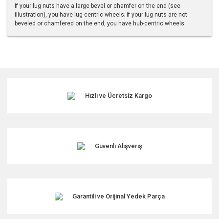
If your lug nuts have a large bevel or chamfer on the end (see
illustration), you have lug-centric wheels; if your lug nuts are not
beveled or chamfered on the end, you have hub-centric wheels.
Bu ürünün fiyat bilgisi, resim, ürün açıklamalarında ve diğer
konularda yetersiz gördüğünüz noktaları öneri formunu
kullanarak tarafımıza iletebilirsiniz.
Görüş ve önerileriniz için teşekkür ederiz.
Hızlı ve Ücretsiz Kargo
Ürün resmi kalitesiz, bozuk veya görüntülenemiyor.
Ürün açıklamasında eksik bilgiler bulunuyor.
Ürün bilgilerinde hatalar bulunuyor.
Ürün fiyatı diğer sitelerden daha pahalı.
Güvenli Alışveriş
Bu ürüne benzer farklı alternatifler olmalı.
Garantili ve Orijinal Yedek Parça