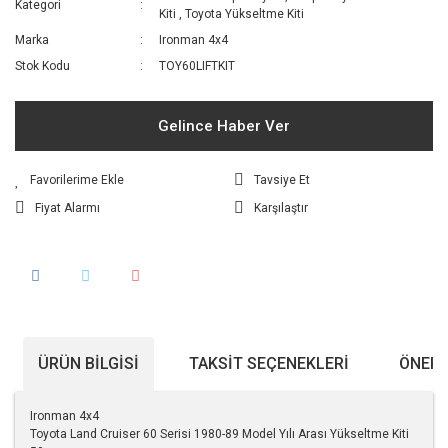
Kategori
Kiti
,
Toyota Yükseltme Kiti
Marka
Ironman 4x4
Stok Kodu
TOY60LIFTKIT
Gelince Haber Ver
Tavsiye Et
Fiyat Alarmı
Karşılaştır
ÜRÜN BILGISI
TAKSIT SEÇENEKLERI
ÖNERI
Ironman 4x4
Toyota Land Cruiser 60 Serisi 1980-89 Model Yılı Arası Yükseltme Kiti