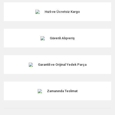
Görüş ve önerileriniz için teşekkür ederiz.
Hızlı ve Ücretsiz Kargo
Ürün resmi kalitesiz, bozuk veya görüntülenemiyor.
Ürün açıklamasında eksik bilgiler bulunuyor.
Ürün bilgilerinde hatalar bulunuyor.
Ürün fiyatı diğer sitelerden daha pahalı.
Güvenli Alışveriş
Bu ürüne benzer farklı alternatifler olmalı.
Garantili ve Orijinal Yedek Parça
Gönder
Zamanında Teslimat