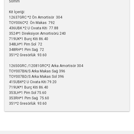
50mm
Kit İçeriği:
12637GRC *2 Ön Amortisör 304
TOY006C*2 Ön Makas 792
436UBK *2 U Cıvata Kiti 77.88
3524*1 Direksiyon Amortisörü 240
719UK*1 Burç Kiti 86.40
348LH*1 Pim Sol 72
348RH*1 Pim Sağ 72
351*2 Gresörlük 93.60
12650GRC /12081GRC*2 Arka Amortisör 304
TOY007BN/S Arka Makas Sağ 396
TOY007BD/S Arka Makas Sol 396
415UBK*2 U Civata Kiti 79.20
719UK*1 Burç Kiti 86.40
353LH*1 Pim Sol 75.60
353RH*1 Pim Sağ 75.60
351*2 Gresörlük 93.60
Bu ürünün fiyat bilgisi, resim, ürün açıklamalarında ve diğer
konularda yetersiz gördüğünüz noktaları öneri formunu
kullanarak tarafımıza iletebilirsiniz.