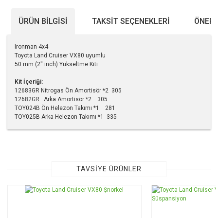
ÜRÜN BILGISI
TAKSIT SEÇENEKLERI
ÖNERI
Ironman 4x4
Toyota Land Cruiser VX80 uyumlu
50 mm (2'' inch) Yükseltme Kiti
Kit İçeriği:
12683GR Nitrogas Ön Amortisör *2 305
12682GR Arka Amortisör *2 305
TOY024B Ön Helezon Takımı *1 281
TOY025B Arka Helezon Takımı *1 335
Bu ürünün fiyat bilgisi, resim, ürün açıklamalarında ve diğer
konularda yetersiz gördüğünüz noktaları öneri formunu
kullanarak tarafımıza iletebilirsiniz.
Görüş ve önerileriniz için teşekkür ederiz.
TAVSİYE ÜRÜNLER
Ürün resmi kalitesiz, bozuk veya görüntülenemiyor.
Ürün açıklamasında eksik bilgiler bulunuyor.