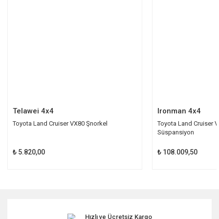
Ürün bilgilerinde hatalar bulunuyor.
Ürün fiyatı diğer sitelerden daha pahalı.
Bu ürüne benzer farklı alternatifler olmalı.
Gönder
Telawei 4x4
Ironman 4x4
Toyota Land Cruiser VX80 Şnorkel
Toyota Land Cruiser 
Süspansiyon
₺ 5.820,00
₺ 108.009,50
Hızlı ve Ücretsiz Kargo