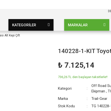
KARGO BEDAVA
UZ ŞARTSIZ
D
KATEGORİLER
MARKALAR
ı Alt Kepi Çift
140228-1-KIT Toyota
₺ 7.125,14
736,26 TL den başlayan taksitlerle!!
Off Road S
Kategori
Ekipman
,
T
Marka
Trail-Gear
Stok Kodu
TG 140228-