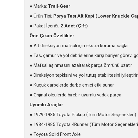
● Marka:
Trail-Gear
● Ürün Tipi:
Porya Tası Alt Kepi (Lower Knuckle Ca
● Paket İçeriği:
2 Adet (Çift)
Öne Çıkan Özellikler
● Alt direksiyon mafsalı için ekstra koruma sağlar
● Taş, çamur ve yol debrislerine karşı bariyer görevi g
● Mafsal aşınmasını azaltarak parça ömrünü uzatır
● Direksiyon tepkisini ve yol tutuş stabilitesini iyileştirir
● Küçük darbelerde darbe emici etki sunar
● Orijinal ölçülerde birebir uyumlu yedek parça
Uyumlu Araçlar
● 1979-1985 Toyota Pickup (Tüm Motor Seçenekleri)
● 1984-1985 Toyota 4Runner (Tüm Motor Seçenekleri
● Toyota Solid Front Axle