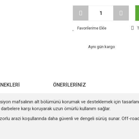
T
Aynı gün kargo
ENEKLERI
ÖNERILERINIZ
eksiyon mafsalının alt bölümünü korumak ve desteklemek için tasarlanmı
e darbelere karşı koruyarak uzun ömürlü kullanım sağlar.
r, zorlu arazi koşullarında daha güvenli ve dengeli sürüş sunar. Off-ro