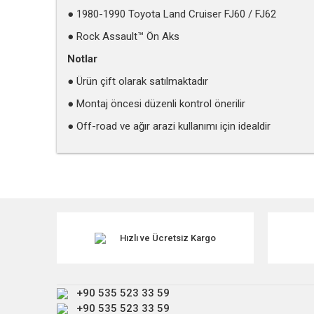
● 1980-1990 Toyota Land Cruiser FJ60 / FJ62
● Rock Assault™ Ön Aks
Notlar
● Ürün çift olarak satılmaktadır
● Montaj öncesi düzenli kontrol önerilir
● Off-road ve ağır arazi kullanımı için idealdir
Bu ürünün fiyat bilgisi, resim, ürün açıklamalarında ve diğe
Görüş ve önerileriniz için teşekkür ederiz.
Ürün resmi kalitesiz, bozuk veya görüntülenemiyor.
Ürün açıklamasında eksik bilgiler bulunuyor.
Hızlı ve Ücretsiz Kargo
Ürün bilgilerinde hatalar bulunuyor.
Ürün fiyatı diğer sitelerden daha pahalı.
+90 535 523 33 59
Bu ürüne benzer farklı alternatifler olmalı.
+90 535 523 33 59