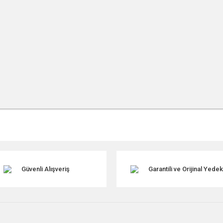
r konularda yetersiz gördüğünüz noktaları öneri formunu kullanarak tarafımıza ile
Güvenli Alışveriş
Garantili ve Orijinal Yede