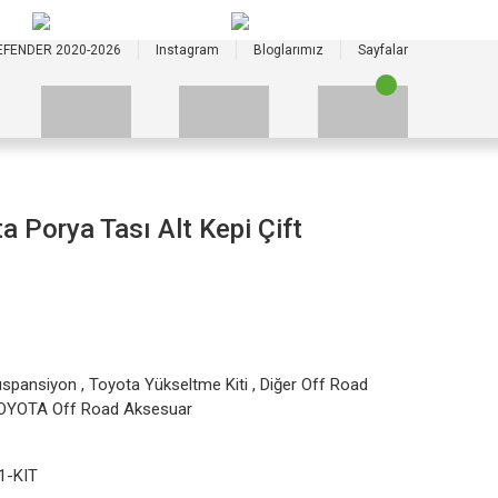
+90 535 523 33 59
+90 535 523 33 59
EFENDER 2020-2026
Instagram
Bloglarımız
Sayfalar
 Porya Tası Alt Kepi Çift
uspansiyon
,
Toyota Yükseltme Kiti
,
Diğer Off Road
OYOTA Off Road Aksesuar
1-KIT