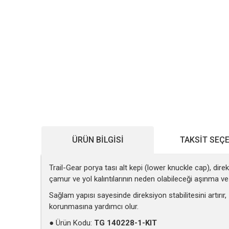
ÜRÜN BILGISI
TAKSIT SEÇ
Trail-Gear porya tası alt kepi (lower knuckle cap), dir
çamur ve yol kalıntılarının neden olabileceği aşınma v
Sağlam yapısı sayesinde direksiyon stabilitesini artırı
korunmasına yardımcı olur.
● Ürün Kodu:
TG 140228-1-KIT