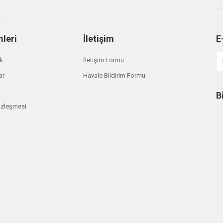
mleri
İletişim
E
Gönder
ik
İletişim Formu
ar
Havale Bildirim Formu
B
özleşmesi
m