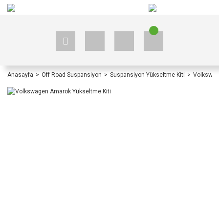
+90 535 523 33 59
+90 535 523 33 59
Anasayfa
Off Road Suspansiyon
Suspansiyon Yükseltme Kiti
Volkswag