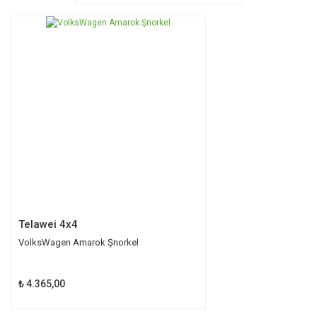
Ürün resmi kalitesiz, bozuk veya görüntülenemiyor.
Ürün açıklamasında eksik bilgiler bulunuyor.
Ürün bilgilerinde hatalar bulunuyor.
Ürün fiyatı diğer sitelerden daha pahalı.
Bu ürüne benzer farklı alternatifler olmalı.
Gönder
Telawei 4x4
VolksWagen Amarok Şnorkel
₺ 4.365,00