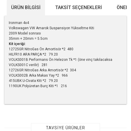
ÜRÜN BILGISI
TAKSIT SEÇENEKLERI
ÖNERI
Ironman 4x4
Volkswagen VW Amarok Suspansiyon Yükseltme Kiti
2009 Model sonrası
35mm + 20mm = 5.5cm
Kit içeriği:
12725GR NitroGas Ön Amortisör *2 480
HILFR10 ARA PARÇA *2 79.20
VOLKS001B Performans Ön Helezon Tk *1 (öne vinç takılacaksa
VOLKS001C verilir) 281
12726GR NitroGas Arka Amortisör *2 304
VOLKS002B Arka Makas Yay *2 966
415UBK U-Civata Kiti *2 79.20
1190UK Polyüretan Burç Kiti *1 216
Bu ürünün fiyat bilgisi, resim, ürün açıklamalarında ve diğer
konularda yetersiz gördüğünüz noktaları öneri formunu
kullanarak tarafımıza iletebilirsiniz.
Görüş ve önerileriniz için teşekkür ederiz.
TAVSİYE ÜRÜNLER