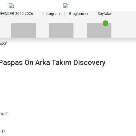
+90 535 523 33 59
+90 535 523 33 59
EFENDER 2020-2026
Instagram
Bloglarımız
Sayfalar
Sport
Paspas Ön Arka Takım Discovery
port
LR