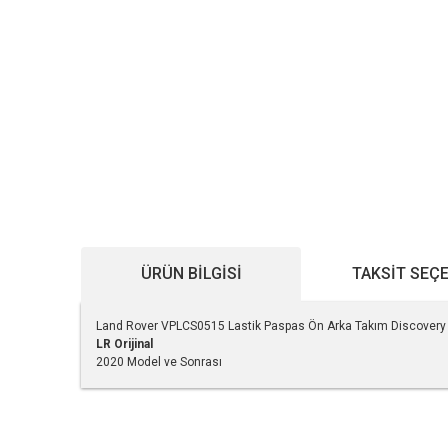
ÜRÜN BILGISI
TAKSIT SEÇ
Land Rover VPLCS0515 Lastik Paspas Ön Arka Takım Discovery 
LR Orijinal
2020 Model ve Sonrası
Bu ürünün fiyat bilgisi, resim, ürün açıklamalarında ve diğe
Görüş ve önerileriniz için teşekkür ederiz.