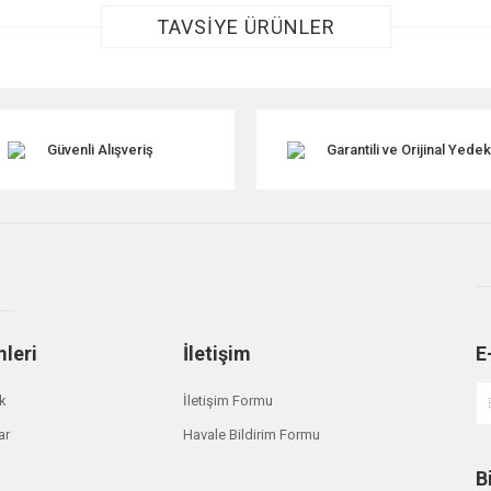
TAVSİYE ÜRÜNLER
Güvenli Alışveriş
Garantili ve Orijinal Yede
Gönder
mleri
İletişim
E
ik
İletişim Formu
ar
Havale Bildirim Formu
B