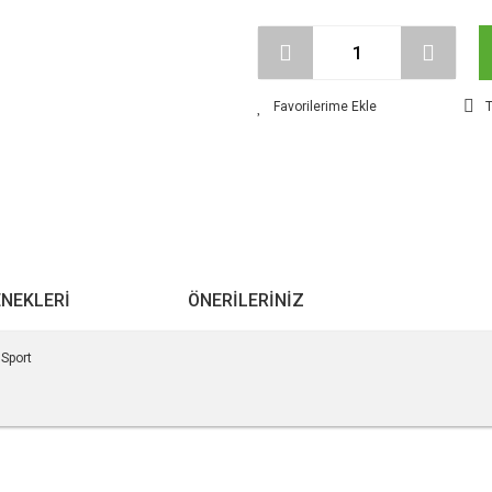
T
ENEKLERI
ÖNERILERINIZ
Sport
r konularda yetersiz gördüğünüz noktaları öneri formunu kullanarak tarafımıza ile