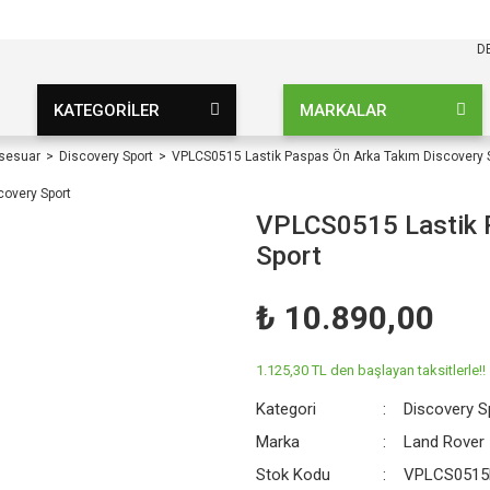
KARGO BEDAVA
UZ ŞARTSIZ
D
KATEGORİLER
MARKALAR
ksesuar
Discovery Sport
VPLCS0515 Lastik Paspas Ön Arka Takım Discovery 
VPLCS0515 Lastik 
Sport
₺ 10.890,00
1.125,30 TL den başlayan taksitlerle!!
Kategori
Discovery S
Marka
Land Rover
Stok Kodu
VPLCS0515