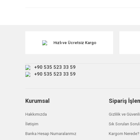
Ürün resmi kalitesiz, bozuk veya görüntülenemiyor.
Ürün açıklamasında eksik bilgiler bulunuyor.
TÜKENDİ
Ürün bilgilerinde hatalar bulunuyor.
Ürün fiyatı diğer sitelerden daha pahalı.
Hızlı ve Ücretsiz Kargo
Bu ürüne benzer farklı alternatifler olmalı.
+90 535 523 33 59
+90 535 523 33 59
Kurumsal
Sipariş İşle
Hakkımızda
Gizlilik ve Güvenl
İletişim
Sık Sorulan Sorul
Banka Hesap Numaralarımız
Kargom Nerede?