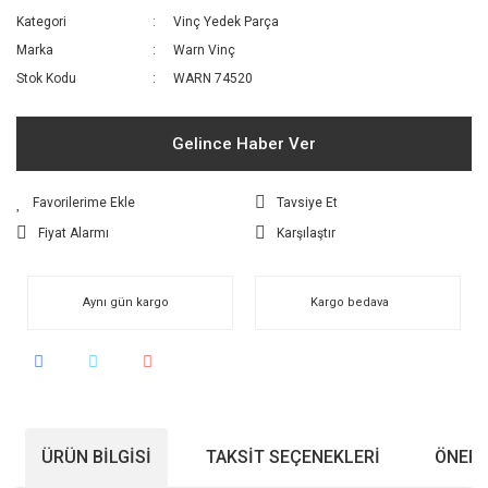
Kategori
Vinç Yedek Parça
Marka
Warn Vinç
Stok Kodu
WARN 74520
Gelince Haber Ver
Tavsiye Et
Fiyat Alarmı
Karşılaştır
Aynı gün kargo
Kargo bedava
ÜRÜN BILGISI
TAKSIT SEÇENEKLERI
ÖNERI