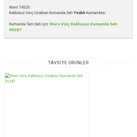
Warn 74520
Kablosuz Vinç Uzaktan Kumanda Seti
Yedek
Kumandası
Warn Vinç Kablosuz Kumanda Seti
Kumanda Tam Seti için:
90287
Bu ürünün fiyat bilgisi, resim, ürün açıklamalarında ve diğer
konularda yetersiz gördüğünüz noktaları öneri formunu
kullanarak tarafımıza iletebilirsiniz.
Görüş ve önerileriniz için teşekkür ederiz.
TAVSİYE ÜRÜNLER
Ürün resmi kalitesiz, bozuk veya görüntülenemiyor.
Ürün açıklamasında eksik bilgiler bulunuyor.
Ürün bilgilerinde hatalar bulunuyor.
Ürün fiyatı diğer sitelerden daha pahalı.
Bu ürüne benzer farklı alternatifler olmalı.