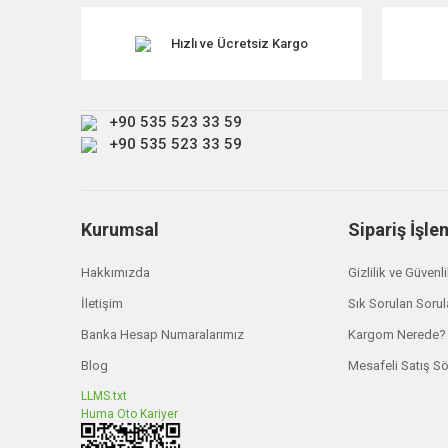
Ürün resmi kalitesiz, bozuk veya görüntülenemiyor.
Ürün açıklamasında eksik bilgiler bulunuyor.
Hızlı ve Ücretsiz Kargo
Ürün bilgilerinde hatalar bulunuyor.
Ürün fiyatı diğer sitelerden daha pahalı.
+90 535 523 33 59
Bu ürüne benzer farklı alternatifler olmalı.
+90 535 523 33 59
Kurumsal
Sipariş İşle
Hakkımızda
Gizlilik ve Güvenl
İletişim
Sık Sorulan Sorul
Banka Hesap Numaralarımız
Kargom Nerede?
Blog
Mesafeli Satış S
LLMS.txt
Huma Oto Kariyer