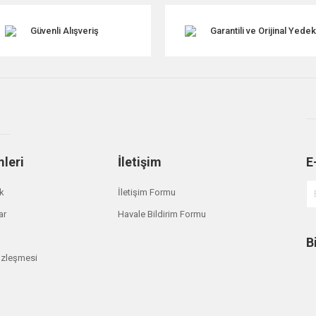
Güvenli Alışveriş
Garantili ve Orijinal Yede
mleri
İletişim
E
Gönder
ik
İletişim Formu
ar
Havale Bildirim Formu
B
özleşmesi