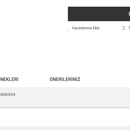
T
ENEKLERI
ÖNERILERINIZ
k LR082524
r konularda yetersiz gördüğünüz noktaları öneri formunu kullanarak tarafımıza ile