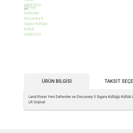
ÜRÜN BILGISI
TAKSIT SEÇ
Land Rover Yeni Defender ve Discovery 5 Sigara Küllüğü Küllü
LR Orijinal
Bu ürünün fiyat bilgisi, resim, ürün açıklamalarında ve diğe
Görüş ve önerileriniz için teşekkür ederiz.