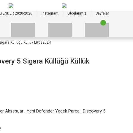
+90 535 523 33 59
+90 535 523 33 59
EFENDER 2020-2026
Instagram
Bloglarımız
Sayfalar
Sigara Küllüğü Küllük LR082524
very 5 Sigara Küllüğü Küllük
der Aksesuar
,
Yeni Defender Yedek Parça
,
Discovery 5
R