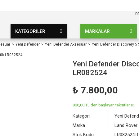
KARGO BEDAVA
UZ ŞARTSIZ
D
KATEGORİLER
MARKALAR
sesuar
Yeni Defender
Yeni Defender Aksesuar
Yeni Defender Discovery 5 
Yeni Defender Disco
LR082524
₺ 7.800,00
806,00 TL den başlayan taksitlerle!!
Kategori
Yeni Defen
Marka
Land Rover
Stok Kodu
LR082524L