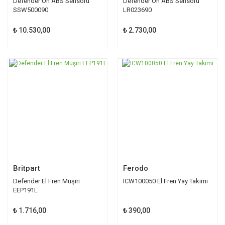
Defender Ön ABS Sensörü
Defender Ön ABS Sensörü
SSW500090
LR023690
₺ 10.530,00
₺ 2.730,00
Britpart
Ferodo
Defender El Fren Müşiri
ICW100050 El Fren Yay Takımı
EEP191L
₺ 1.716,00
₺ 390,00