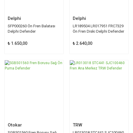
Delphi
Delphi
SFP000260 Ön Fren Balatası
LR189504 LR017951 FRC7329
Delphi Defender
Ön Fren Diski Delphi Defender
₺ 1.650,00
₺ 2.640,00
Otokar
TRW
SGB501560 Fren Borusu Sağ
LR013018 STC441 SJC100460