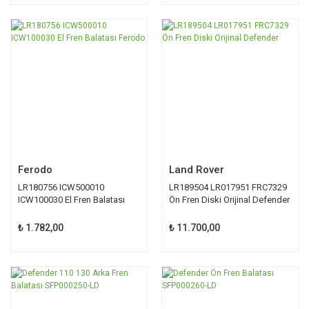
Ferodo
Land Rover
LR180756 ICW500010
LR189504 LR017951 FRC7329
ICW100030 El Fren Balatası
Ön Fren Diski Orijinal Defender
Ferodo
₺ 1.782,00
₺ 11.700,00