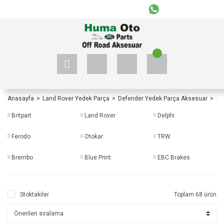
+90 535 523 33 59
+90 535 523 33 59
Anasayfa
Land Rover Yedek Parça
Defender Yedek Parça Aksesuar
De
Britpart
Land Rover
Delphi
Ferodo
Otokar
TRW
Brembo
Blue Print
EBC Brakes
Stoktakiler
Toplam 68 ürün