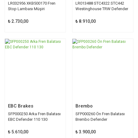
LR032956 XKB500170 Fren
LR013488 STC4322 STC442
Stop Lambası Müşiri
Westinghouse TRW Defender
₺ 2.730,00
₺ 8.910,00
TÜKENDİ
TÜKENDİ
EBC Brakes
Brembo
SFP000250 Arka Fren Balatası
SFP000260 Ön Fren Balatası
EBC Defender 110 130
Brembo Defender
₺ 5.610,00
₺ 3.900,00