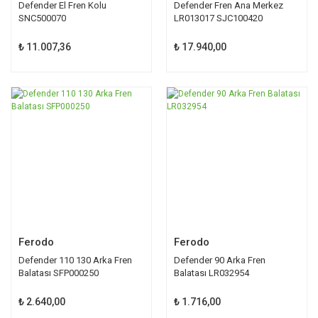
Defender El Fren Kolu
Defender Fren Ana Merkez
SNC500070
LR013017 SJC100420
SJC100421
₺ 11.007,36
₺ 17.940,00
Ferodo
Ferodo
Defender 110 130 Arka Fren
Defender 90 Arka Fren
Balatası SFP000250
Balatası LR032954
₺ 2.640,00
₺ 1.716,00