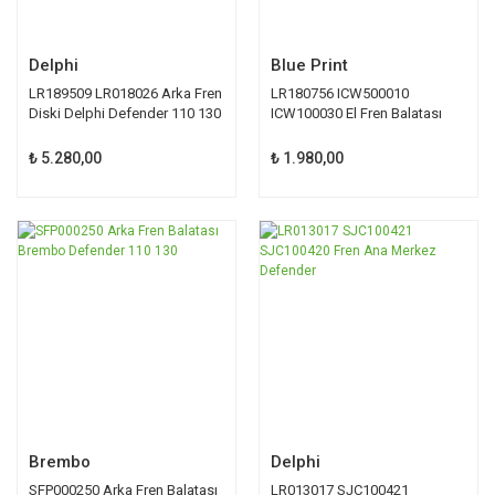
Delphi
Blue Print
LR189509 LR018026 Arka Fren
LR180756 ICW500010
Diski Delphi Defender 110 130
ICW100030 El Fren Balatası
Blue Print
₺ 5.280,00
₺ 1.980,00
Brembo
Delphi
SFP000250 Arka Fren Balatası
LR013017 SJC100421