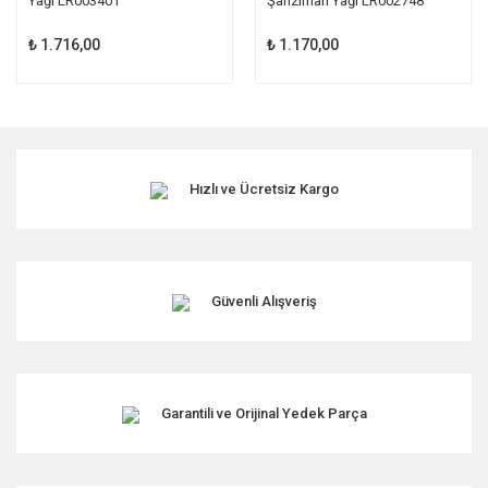
Yağı LR003401
Şanzıman Yağı LR002748
₺ 1.716,00
₺ 1.170,00
Hızlı ve Ücretsiz Kargo
Güvenli Alışveriş
Garantili ve Orijinal Yedek Parça