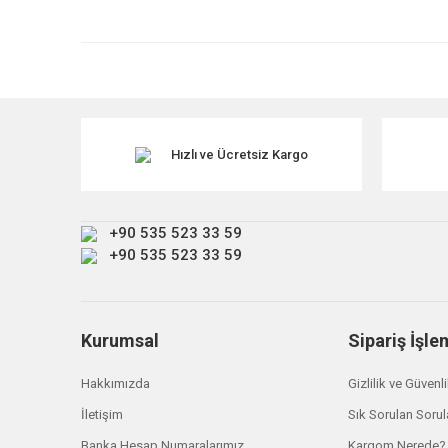
Görüş ve önerileriniz için teşekkür ederiz.
Ürün resmi kalitesiz, bozuk veya görüntülenemiyor.
Ürün açıklamasında eksik bilgiler bulunuyor.
Ürün bilgilerinde hatalar bulunuyor.
Ürün fiyatı diğer sitelerden daha pahalı.
Hızlı ve Ücretsiz Kargo
Bu ürüne benzer farklı alternatifler olmalı.
+90 535 523 33 59
+90 535 523 33 59
Kurumsal
Sipariş İşle
Hakkımızda
Gizlilik ve Güvenl
İletişim
Sık Sorulan Sorul
Banka Hesap Numaralarımız
Kargom Nerede?