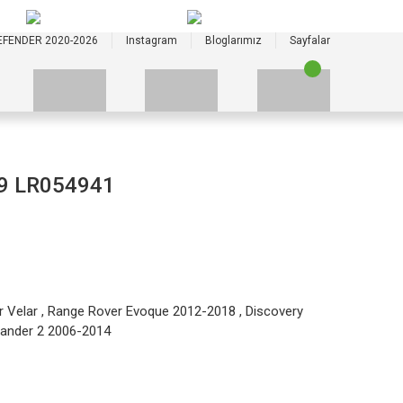
+90 535 523 33 59
+90 535 523 33 59
EFENDER 2020-2026
Instagram
Bloglarımız
Sayfalar
69 LR054941
 Velar
,
Range Rover Evoque 2012-2018
,
Discovery
lander 2 2006-2014