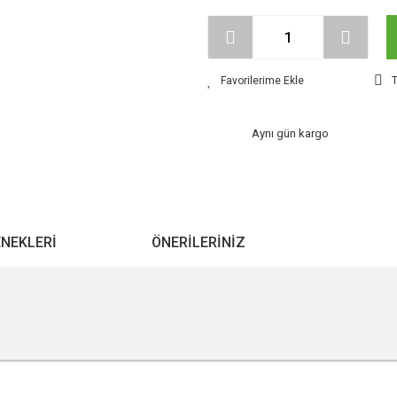
T
Aynı gün kargo
ENEKLERI
ÖNERILERINIZ
r konularda yetersiz gördüğünüz noktaları öneri formunu kullanarak tarafımıza ile