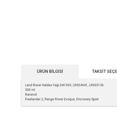
ÜRÜN BILGISI
TAKSIT SEÇ
Land Rover Haldex Yağı DA1569, LR054941, LR003136
300 ml
Ravenol
Freelander 2, Range Rover Evoque, Discovery Sport
Bu ürünün fiyat bilgisi, resim, ürün açıklamalarında ve diğe