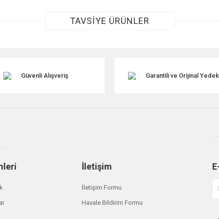
TAVSİYE ÜRÜNLER
Güvenli Alışveriş
Garantili ve Orijinal Yede
Gönder
mleri
İletişim
E
ik
İletişim Formu
ar
Havale Bildirim Formu