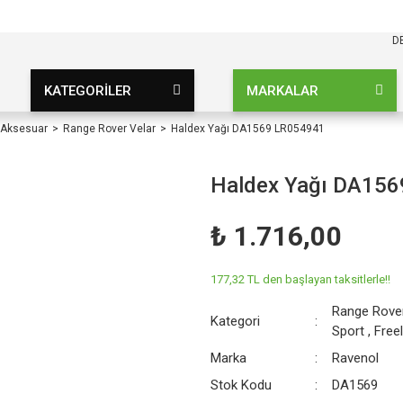
KARGO BEDAVA
UZ ŞARTSIZ
D
KATEGORİLER
MARKALAR
 Aksesuar
Range Rover Velar
Haldex Yağı DA1569 LR054941
Haldex Yağı DA15
₺ 1.716,00
177,32 TL den başlayan taksitlerle!!
Range Rover
Kategori
Sport
,
Free
Marka
Ravenol
Stok Kodu
DA1569