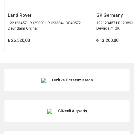
Gönder
Land Rover
GK Germany
122123457 LR129893 LR123384 JDE40572
122123457 LR129893
Devridaim Orijinal
Devridaim GK
₺ 26.520,00
₺ 13.200,00
Hızlı ve Ücretsiz Kargo
Güvenli Alışveriş