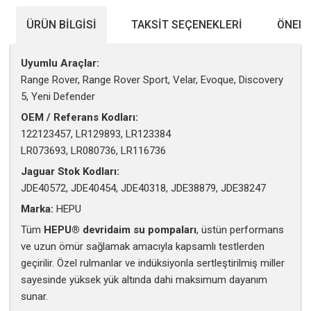
ÜRÜN BILGISI
TAKSIT SEÇENEKLERI
ÖNERI
Uyumlu Araçlar:
Range Rover, Range Rover Sport, Velar, Evoque, Discovery
5, Yeni Defender
OEM / Referans Kodları:
122123457, LR129893, LR123384
LR073693, LR080736, LR116736
Jaguar Stok Kodları:
JDE40572, JDE40454, JDE40318, JDE38879, JDE38247
Marka:
HEPU
Tüm
HEPU® devridaim su pompaları
, üstün performans
ve uzun ömür sağlamak amacıyla kapsamlı testlerden
geçirilir. Özel rulmanlar ve indüksiyonla sertleştirilmiş miller
sayesinde yüksek yük altında dahi maksimum dayanım
sunar.