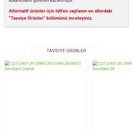
kullanıcıların güvenini kazanmıştır.
Alternatif ürünler için lütfen sayfanın en altındaki
“Tavsiye Ürünler” bölümünü inceleyiniz.
Bu ürünün fiyat bilgisi, resim, ürün açıklamalarında ve diğer
konularda yetersiz gördüğünüz noktaları öneri formunu
kullanarak tarafımıza iletebilirsiniz.
Görüş ve önerileriniz için teşekkür ederiz.
TAVSİYE ÜRÜNLER
Ürün resmi kalitesiz, bozuk veya görüntülenemiyor.
Ürün açıklamasında eksik bilgiler bulunuyor.
Ürün bilgilerinde hatalar bulunuyor.
Ürün fiyatı diğer sitelerden daha pahalı.
Bu ürüne benzer farklı alternatifler olmalı.