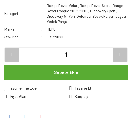
Range Rover Velar
,
Range Rover Sport
,
Range
Rover Evoque 2012-2018
,
Discovery Sport
,
Kategori
Discovery 5
,
Yeni Defender Yedek Parça
,
Jaguar
Yedek Parça
Marka
HEPU
Stok Kodu
LR129893G
Sepete Ekle
Tavsiye Et
Fiyat Alarmı
Karşılaştır