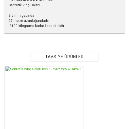
Sentetik Vinç Halatı
9,5 mm çapında
27 metre uzunluğundadır.
8100 kilograma kadar kapasitelidir.
Bu ürünün fiyat bilgisi, resim, ürün açıklamalarında ve diğer
konularda yetersiz gördüğünüz noktaları öneri formunu
kullanarak tarafımıza iletebilirsiniz.
Görüş ve önerileriniz için teşekkür ederiz.
TAVSİYE ÜRÜNLER
Ürün resmi kalitesiz, bozuk veya görüntülenemiyor.
Ürün açıklamasında eksik bilgiler bulunuyor.
Ürün bilgilerinde hatalar bulunuyor.
Ürün fiyatı diğer sitelerden daha pahalı.
Bu ürüne benzer farklı alternatifler olmalı.