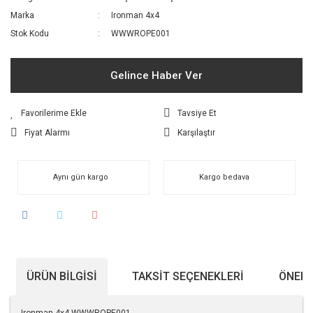
Marka
Ironman 4x4
Stok Kodu
WWWROPE001
Gelince Haber Ver
Tavsiye Et
Fiyat Alarmı
Karşılaştır
Aynı gün kargo
Kargo bedava
ÜRÜN BILGISI
TAKSIT SEÇENEKLERI
ÖNERI
Ironman 4x4 WWWROPE001