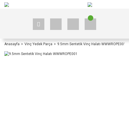
+90 535 523 33 59
+90 535 523 33 59
Anasayfa
Vinç Yedek Parça
9.5mm Sentetik Vinç Halatı WWWROPE001