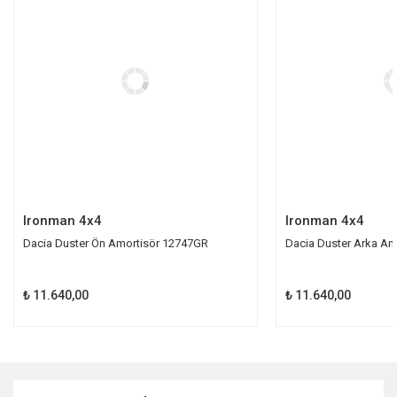
Ürün bilgilerinde hatalar bulunuyor.
Ürün fiyatı diğer sitelerden daha pahalı.
Bu ürüne benzer farklı alternatifler olmalı.
Gönder
Ironman 4x4
Ironman 4x4
Dacia Duster Ön Amortisör 12747GR
Dacia Duster Arka Am
₺ 11.640,00
₺ 11.640,00