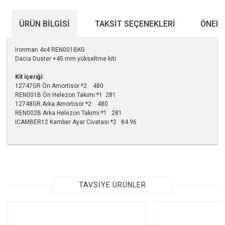
ÜRÜN BILGISI
TAKSIT SEÇENEKLERI
ÖNERI
Ironman 4x4 REN001BKG
Dacia Duster +45 mm yükseltme kiti
Kit içeriği:
12747GR Ön Amortisör *2 480
REN001B Ön Helezon Takımı *1 281
12748GR Arka Amortisör *2 480
REN002B Arka Helezon Takımı *1 281
ICAMBER12 Kamber Ayar Civatası *2 84.96
Bu ürünün fiyat bilgisi, resim, ürün açıklamalarında ve diğer
konularda yetersiz gördüğünüz noktaları öneri formunu
kullanarak tarafımıza iletebilirsiniz.
Görüş ve önerileriniz için teşekkür ederiz.
TAVSİYE ÜRÜNLER
Ürün resmi kalitesiz, bozuk veya görüntülenemiyor.
Ürün açıklamasında eksik bilgiler bulunuyor.