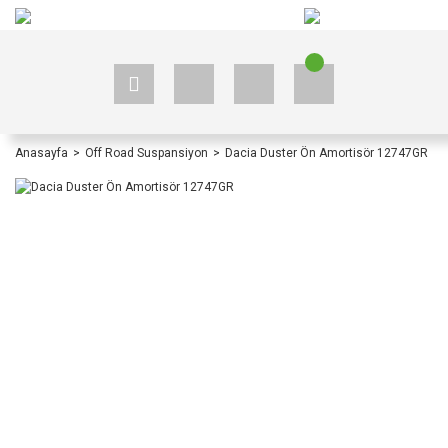
+90 535 523 33 59
+90 535 523 33 59
Anasayfa
Off Road Suspansiyon
Dacia Duster Ön Amortisör 12747GR