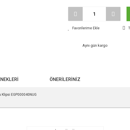
T
Aynı gün kargo
ENEKLERI
ÖNERILERINIZ
cu Klipsi EGP000040NUG
r konularda yetersiz gördüğünüz noktaları öneri formunu kullanarak tarafımıza ile