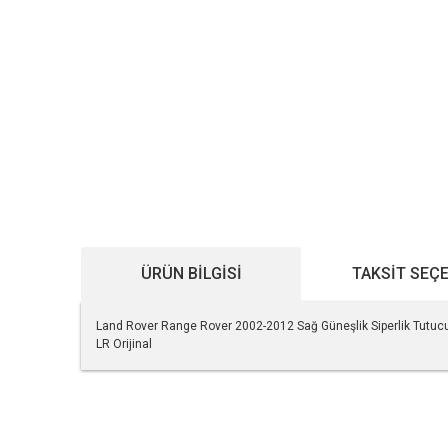
ÜRÜN BILGISI
TAKSIT SEÇ
Land Rover Range Rover 2002-2012 Sağ Güneşlik Siperlik Tutu
LR Orijinal
Bu ürünün fiyat bilgisi, resim, ürün açıklamalarında ve diğe
Görüş ve önerileriniz için teşekkür ederiz.