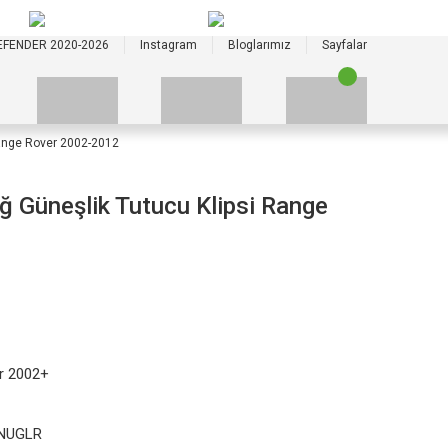
+90 535 523 33 59
+90 535 523 33 59
EFENDER 2020-2026
Instagram
Bloglarımız
Sayfalar
ange Rover 2002-2012
Güneşlik Tutucu Klipsi Range
r 2002+
NUGLR