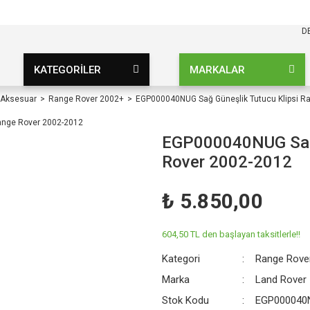
KARGO BEDAVA
UZ ŞARTSIZ
D
KATEGORİLER
MARKALAR
 Aksesuar
Range Rover 2002+
EGP000040NUG Sağ Güneşlik Tutucu Klipsi R
EGP000040NUG Sağ 
Rover 2002-2012
₺ 5.850,00
604,50 TL den başlayan taksitlerle!!
Kategori
Range Rove
Marka
Land Rover
Stok Kodu
EGP000040