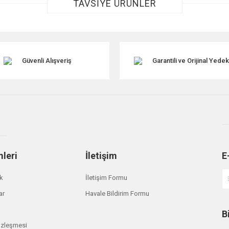
TAVSİYE ÜRÜNLER
Güvenli Alışveriş
Garantili ve Orijinal Yede
Gönder
mleri
İletişim
E
ik
İletişim Formu
ar
Havale Bildirim Formu
B
özleşmesi