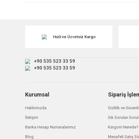
Ürün resmi kalitesiz, bozuk veya görüntülenemiyor.
Ürün açıklamasında eksik bilgiler bulunuyor.
Ürün bilgilerinde hatalar bulunuyor.
Ürün fiyatı diğer sitelerden daha pahalı.
Hızlı ve Ücretsiz Kargo
Bu ürüne benzer farklı alternatifler olmalı.
+90 535 523 33 59
+90 535 523 33 59
Kurumsal
Sipariş İşle
Hakkımızda
Gizlilik ve Güvenl
İletişim
Sık Sorulan Sorul
Banka Hesap Numaralarımız
Kargom Nerede?
Blog
Mesafeli Satış S