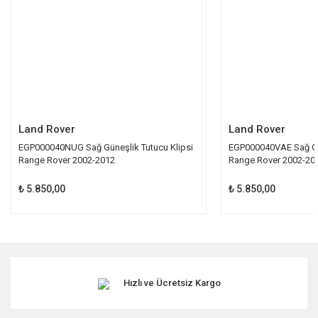
Bu ürüne benzer farklı alternatifler olmalı.
Gönder
Land Rover
Land Rover
EGP000040NUG Sağ Güneşlik Tutucu Klipsi
EGP000040VAE Sağ Gün
Range Rover 2002-2012
Range Rover 2002-20
₺ 5.850,00
₺ 5.850,00
Hızlı ve Ücretsiz Kargo