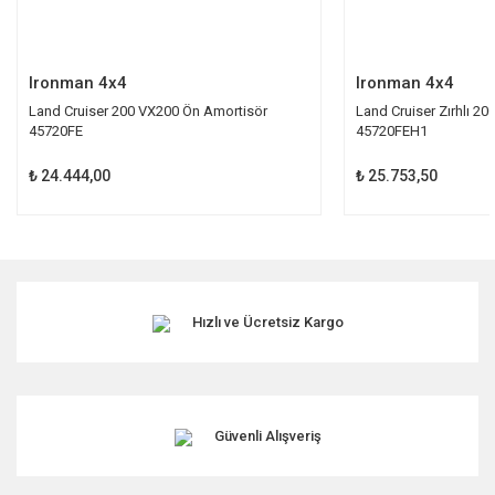
Gönder
Ironman 4x4
Ironman 4x4
Land Cruiser 200 VX200 Ön Amortisör
Land Cruiser Zırhlı 2
45720FE
45720FEH1
₺ 24.444,00
₺ 25.753,50
Hızlı ve Ücretsiz Kargo
Güvenli Alışveriş