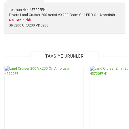
Ironman 4x4 45720FEH
Toyota Land Cruiser 200 serisi VX200 Foam-Cell PRO Ön Amortisör
4-5 Ton Zırhlı
GRJ200 URJ200 VDJ200
Bu ürünün fiyat bilgisi, resim, ürün açıklamalarında ve diğer
konularda yetersiz gördüğünüz noktaları öneri formunu
kullanarak tarafımıza iletebilirsiniz.
Görüş ve önerileriniz için teşekkür ederiz.
TAVSİYE ÜRÜNLER
Ürün resmi kalitesiz, bozuk veya görüntülenemiyor.
Ürün açıklamasında eksik bilgiler bulunuyor.
Ürün bilgilerinde hatalar bulunuyor.
Ürün fiyatı diğer sitelerden daha pahalı.
Bu ürüne benzer farklı alternatifler olmalı.