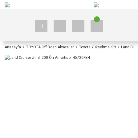
+90 535 523 33 59
+90 535 523 33 59
Anasayfa
TOYOTA Off Road Aksesuar
Toyota Yükseltme Kiti
Land Crui