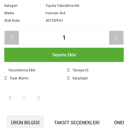
Kategori
Toyota Yükseltme Kiti
Marka
Ironman 4x4
Stok Kodu
45720FEH1
Sepete Ekle
Tavsiye Et
Fiyat Alarmı
Karşılaştır
ÜRÜN BILGISI
TAKSIT SEÇENEKLERI
ÖNERI