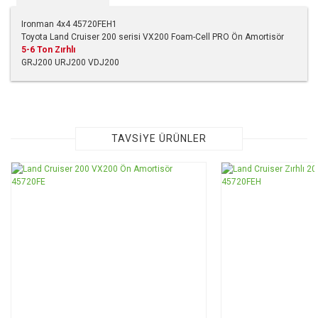
Ironman 4x4 45720FEH1
Toyota Land Cruiser 200 serisi VX200 Foam-Cell PRO Ön Amortisör
5-6 Ton Zırhlı
GRJ200 URJ200 VDJ200
Bu ürünün fiyat bilgisi, resim, ürün açıklamalarında ve diğer
konularda yetersiz gördüğünüz noktaları öneri formunu
kullanarak tarafımıza iletebilirsiniz.
Görüş ve önerileriniz için teşekkür ederiz.
TAVSİYE ÜRÜNLER
Ürün resmi kalitesiz, bozuk veya görüntülenemiyor.
Ürün açıklamasında eksik bilgiler bulunuyor.
Ürün bilgilerinde hatalar bulunuyor.
Ürün fiyatı diğer sitelerden daha pahalı.
Bu ürüne benzer farklı alternatifler olmalı.