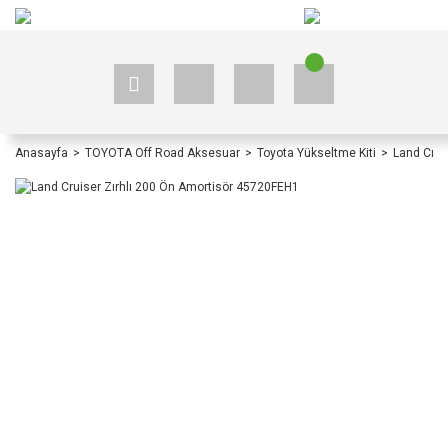
+90 535 523 33 59
+90 535 523 33 59
Anasayfa
TOYOTA Off Road Aksesuar
Toyota Yükseltme Kiti
Land Crui