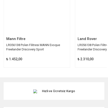
Gönder
Mann Filtre
Land Rover
LR056138 Polen Filitresi MANN Evoque
LR056138 Polen Filitre
Freelander Discovery Sport
Freelander Discovery 
₺ 1.452,00
₺ 2.310,00
Hızlı ve Ücretsiz Kargo