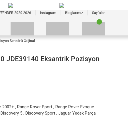
+90 535 523 33 59
+90 535 523 33 59
EFENDER 2020-2026
Instagram
Bloglarımız
Sayfalar
syon Sensörü Orijinal
 JDE39140 Eksantrik Pozisyon
r 2002+
,
Range Rover Sport
,
Range Rover Evoque
,
Discovery 5
,
Discovery Sport
,
Jaguar Yedek Parça