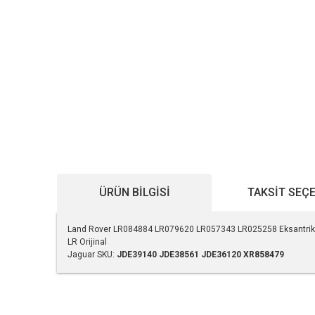
ÜRÜN BILGISI
TAKSIT SEÇ
Land Rover LR084884 LR079620 LR057343 LR025258 Eksantrik
LR Orijinal
Jaguar SKU:
JDE39140
JDE38561
JDE36120
XR858479
Bu ürünün fiyat bilgisi, resim, ürün açıklamalarında ve diğe
Görüş ve önerileriniz için teşekkür ederiz.