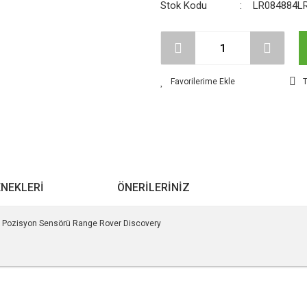
Stok Kodu
LR084884L
T
ENEKLERI
ÖNERILERINIZ
 Pozisyon Sensörü Range Rover Discovery
r konularda yetersiz gördüğünüz noktaları öneri formunu kullanarak tarafımıza ile