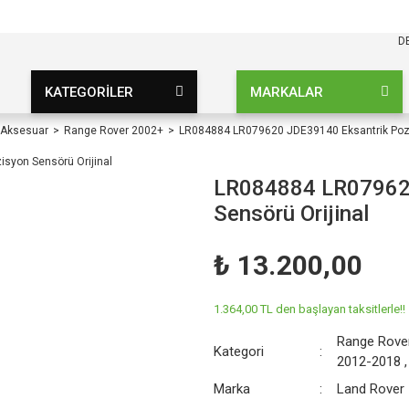
KARGO BEDAVA
UZ ŞARTSIZ
D
KATEGORİLER
MARKALAR
 Aksesuar
Range Rover 2002+
LR084884 LR079620 JDE39140 Eksantrik Pozi
LR084884 LR079620
Sensörü Orijinal
₺ 13.200,00
1.364,00 TL den başlayan taksitlerle!!
Range Rove
Kategori
2012-2018
Marka
Land Rover