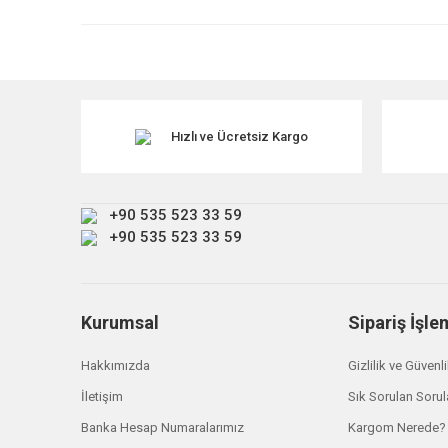
Ürün resmi kalitesiz, bozuk veya görüntülenemiyor.
Ürün açıklamasında eksik bilgiler bulunuyor.
Ürün bilgilerinde hatalar bulunuyor.
Ürün fiyatı diğer sitelerden daha pahalı.
Hızlı ve Ücretsiz Kargo
Bu ürüne benzer farklı alternatifler olmalı.
+90 535 523 33 59
+90 535 523 33 59
Kurumsal
Sipariş İşle
Hakkımızda
Gizlilik ve Güvenl
İletişim
Sık Sorulan Sorul
Banka Hesap Numaralarımız
Kargom Nerede?