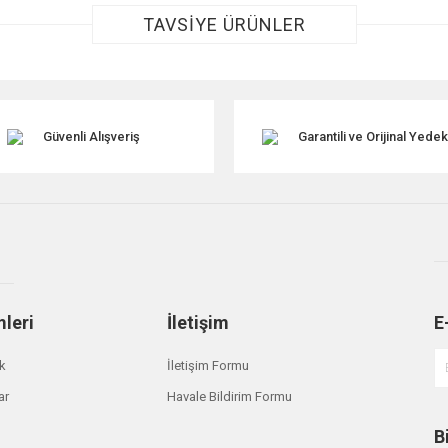
TAVSİYE ÜRÜNLER
Güvenli Alışveriş
Garantili ve Orijinal Yede
Gönder
mleri
İletişim
E
ik
İletişim Formu
ar
Havale Bildirim Formu
B