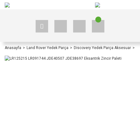
+90 535 523 33 59
+90 535 523 33 59
Anasayfa
Land Rover Yedek Parça
Discovery Yedek Parça Aksesuar
Di