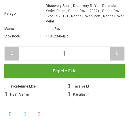
Discovery Sport
,
Discovery 5
,
Yeni Defender
Yedek Parça
,
Range Rover 2002+
,
Range Rover
Kategori
Evoque 2019+
,
Range Rover Sport
,
Range Rover
Velar
Marka
Land Rover
Stok Kodu
110123464LR
Sepete Ekle
Tavsiye Et
Fiyat Alarmı
Karşılaştır