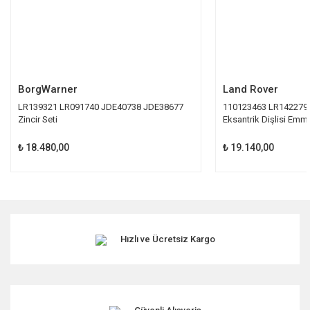
Gönder
BorgWarner
Land Rover
LR139321 LR091740 JDE40738 JDE38677
110123463 LR142279
Zincir Seti
Eksantrik Dişlisi Emm
₺ 18.480,00
₺ 19.140,00
Hızlı ve Ücretsiz Kargo