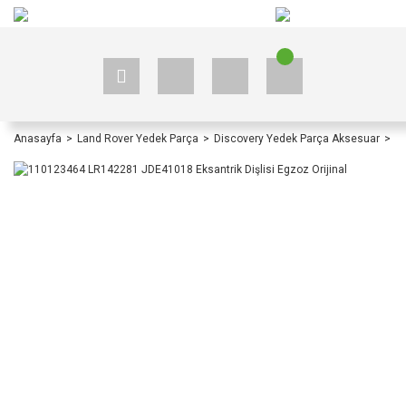
+90 535 523 33 59
+90 535 523 33 59
Anasayfa
Land Rover Yedek Parça
Discovery Yedek Parça Aksesuar
Di