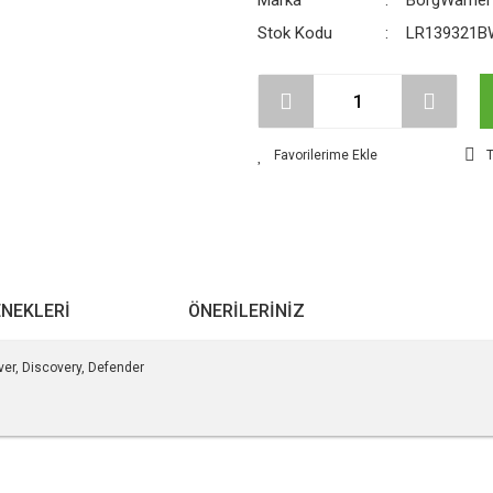
Marka
BorgWarner
Stok Kodu
LR139321B
T
ENEKLERI
ÖNERILERINIZ
er, Discovery, Defender
r konularda yetersiz gördüğünüz noktaları öneri formunu kullanarak tarafımıza ile