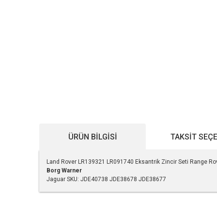
ÜRÜN BILGISI
TAKSIT SEÇ
Land Rover LR139321 LR091740 Eksantrik Zincir Seti Range Rov
Borg Warner
Jaguar SKU: JDE40738 JDE38678 JDE38677
Bu ürünün fiyat bilgisi, resim, ürün açıklamalarında ve diğe
Görüş ve önerileriniz için teşekkür ederiz.