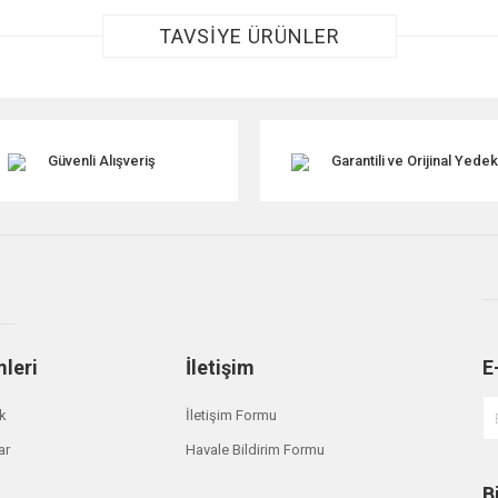
TAVSİYE ÜRÜNLER
Güvenli Alışveriş
Garantili ve Orijinal Yede
Gönder
mleri
İletişim
E
ik
İletişim Formu
Land Rover
ar
Havale Bildirim Formu
LR091740 JDE38677 Eksantrik Zinciri Alt
B