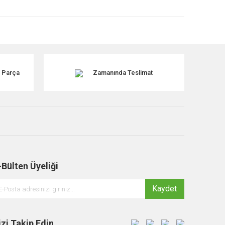
k Parça
Zamanında Teslimat
-Bülten Üyeliği
Kaydet
izi Takip Edin