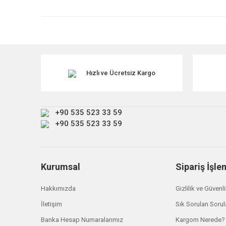
Ürün resmi kalitesiz, bozuk veya görüntülenemiyor.
Ürün açıklamasında eksik bilgiler bulunuyor.
Ürün bilgilerinde hatalar bulunuyor.
Ürün fiyatı diğer sitelerden daha pahalı.
Hızlı ve Ücretsiz Kargo
Bu ürüne benzer farklı alternatifler olmalı.
+90 535 523 33 59
+90 535 523 33 59
Kurumsal
Sipariş İşle
Hakkımızda
Gizlilik ve Güvenl
İletişim
Sık Sorulan Sorul
Banka Hesap Numaralarımız
Kargom Nerede?