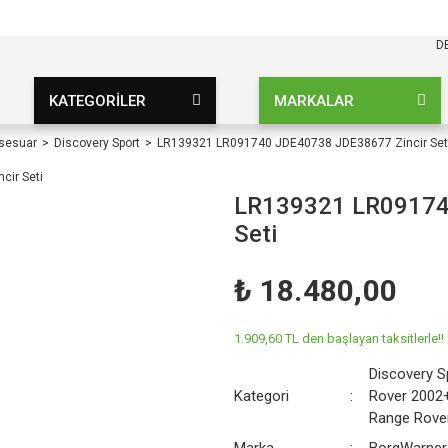
KARGO BEDAVA
UZ ŞARTSIZ
D
KATEGORİLER
MARKALAR
ksesuar
Discovery Sport
LR139321 LR091740 JDE40738 JDE38677 Zincir Set
LR139321 LR09174
Seti
₺ 18.480,00
1.909,60 TL den başlayan taksitlerle!!
Discovery S
Kategori
Rover 2002
Range Rover