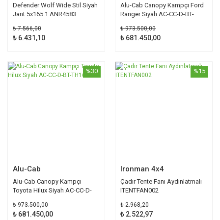
Defender Wolf Wide Stil Siyah
Alu-Cab Canopy Kampçı Ford
Jant 5x165.1 ANR4583
Ranger Siyah AC-CC-D-BT-
FR12
₺ 7.566,00
₺ 973.500,00
₺ 6.431,10
₺ 681.450,00
%30
%15
Alu-Cab
Ironman 4x4
Alu-Cab Canopy Kampçı
Çadır Tente Fanı Aydınlatmalı
Toyota Hilux Siyah AC-CC-D-
ITENTFAN002
BT-TH16
₺ 973.500,00
₺ 2.968,20
₺ 681.450,00
₺ 2.522,97