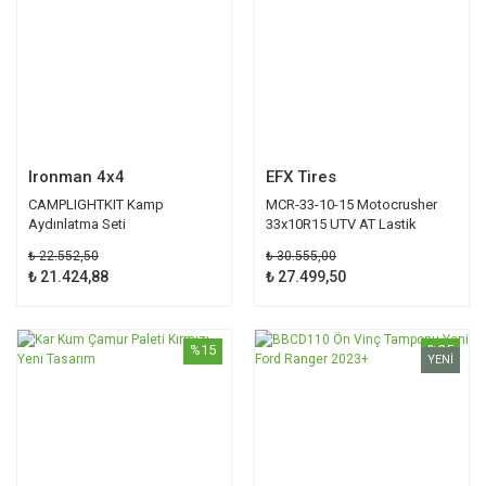
Ironman 4x4
EFX Tires
CAMPLIGHTKIT Kamp
MCR-33-10-15 Motocrusher
Aydınlatma Seti
33x10R15 UTV AT Lastik
₺ 22.552,50
₺ 30.555,00
₺ 21.424,88
₺ 27.499,50
%15
%25
YENİ