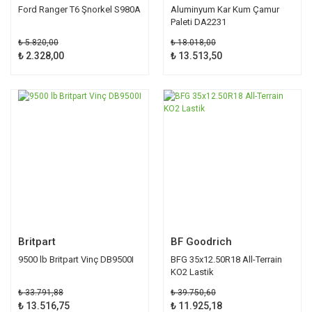
Ford Ranger T6 Şnorkel S980A
Aluminyum Kar Kum Çamur
Paleti DA2231
₺ 5.820,00
₺ 18.018,00
₺ 2.328,00
₺ 13.513,50
%60
%70
Britpart
BF Goodrich
9500 lb Britpart Vinç DB9500I
BFG 35x12.50R18 All-Terrain
KO2 Lastik
₺ 33.791,88
₺ 39.750,60
₺ 13.516,75
₺ 11.925,18