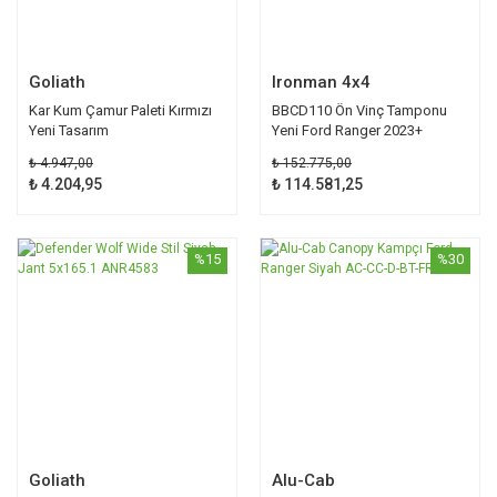
Goliath
Ironman 4x4
Kar Kum Çamur Paleti Kırmızı
BBCD110 Ön Vinç Tamponu
Yeni Tasarım
Yeni Ford Ranger 2023+
₺ 4.947,00
₺ 152.775,00
₺ 4.204,95
₺ 114.581,25
%15
%30
Goliath
Alu-Cab