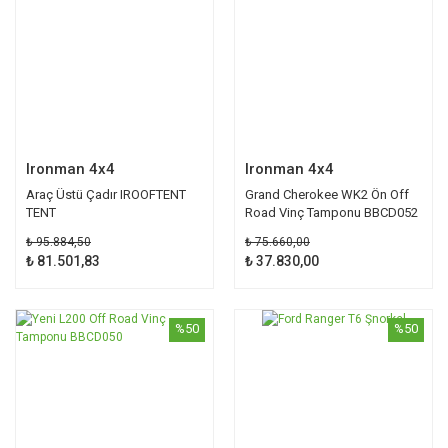
Ironman 4x4
Ironman 4x4
Araç Üstü Çadır IROOFTENT
Grand Cherokee WK2 Ön Off
TENT
Road Vinç Tamponu BBCD052
₺ 95.884,50
₺ 75.660,00
₺ 81.501,83
₺ 37.830,00
%50
%50