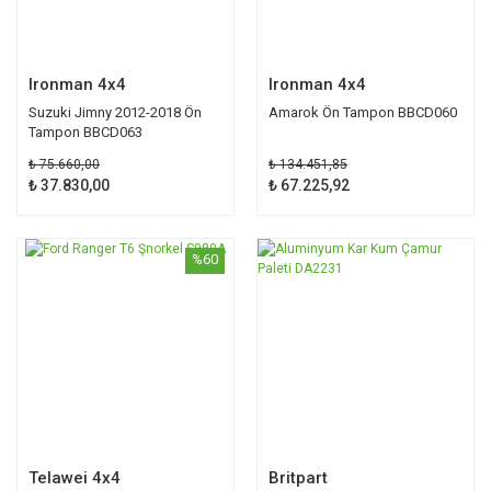
Ironman 4x4
Ironman 4x4
Suzuki Jimny 2012-2018 Ön
Amarok Ön Tampon BBCD060
Tampon BBCD063
₺ 75.660,00
₺ 134.451,85
₺ 37.830,00
₺ 67.225,92
%60
%25
Telawei 4x4
Britpart