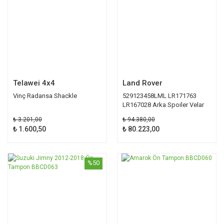
Telawei 4x4
Land Rover
Vinç Radansa Shackle
529123458LML LR171763
LR167028 Arka Spoiler Velar
₺ 3.201,00
₺ 94.380,00
₺ 1.600,50
₺ 80.223,00
%50
%50