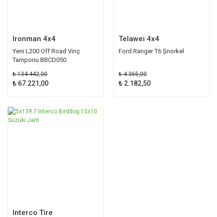
Ironman 4x4
Telawei 4x4
Yeni L200 Off Road Vinç
Ford Ranger T6 Şnorkel
Tamponu BBCD050
₺ 134.442,00
₺ 4.365,00
₺ 67.221,00
₺ 2.182,50
%25
Interco Tire