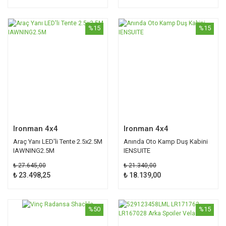
%15
%15
Ironman 4x4
Ironman 4x4
Araç Yanı LED'li Tente 2.5x2.5M
Anında Oto Kamp Duş Kabini
IAWNING2.5M
IENSUITE
₺ 27.645,00
₺ 21.340,00
₺ 23.498,25
₺ 18.139,00
%50
%15