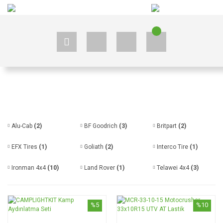
+90 535 523 33 59
+90 535 523 33 59
Alu-Cab
(2)
BF Goodrich
(3)
Britpart
(2)
EFX Tires
(1)
Goliath
(2)
Interco Tire
(1)
Ironman 4x4
(10)
Land Rover
(1)
Telawei 4x4
(3)
%5
%10